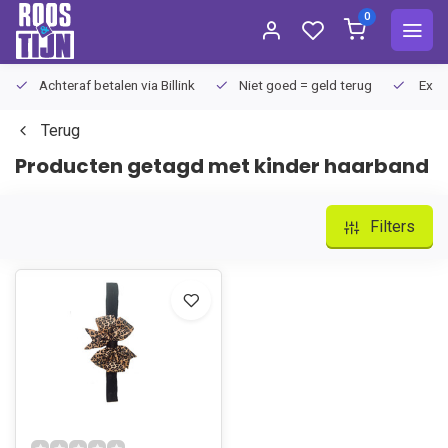
0
Achteraf betalen via Billink
Niet goed = geld terug
Extra
Terug
Producten getagd met kinder haarband
Filters