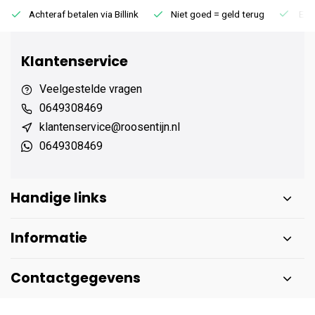
Achteraf betalen via Billink
Niet goed = geld terug
Extr
Klantenservice
Veelgestelde vragen
0649308469
klantenservice@roosentijn.nl
0649308469
Handige links
Informatie
Contactgegevens