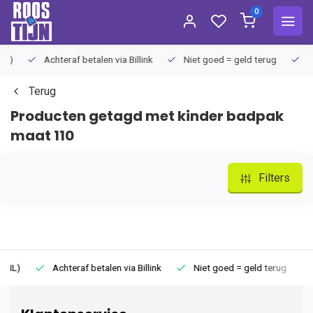
0
Achteraf betalen via Billink
Niet goed = geld terug
Extra
Terug
Producten getagd met kinder badpak
maat 110
Filters
Achteraf betalen via Billink
Niet goed = geld terug
Extr