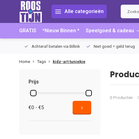
Alle categorieën
GRATIS
*Nieuw Binnen *
Speelgoed & cadeau
75 (NL)
Achteraf betalen via Billink
Niet goed = geld terug
Home
Tags
kidz-art tuniekje
Produc
Prijs
0 Producten
€0 - €5