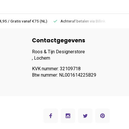
 Gratis vanaf €75 (NL)
Achteraf betalen via Billink
Niet goed =
Contactgegevens
Roos & Tijn Designerstore
, Lochem
KVK nummer: 32109718
Btw nummer: NL001614225B29