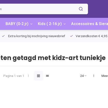
BABY (0-2 jr)
Kids ( 2-16 jr)
Accessoires & Sier
Extra korting bij inschrijving nieuwsbrief
Verzendkosten € 4,95 / G
ten getagd met kidz-art tuniekje
Pagina 1 van 1
Mee