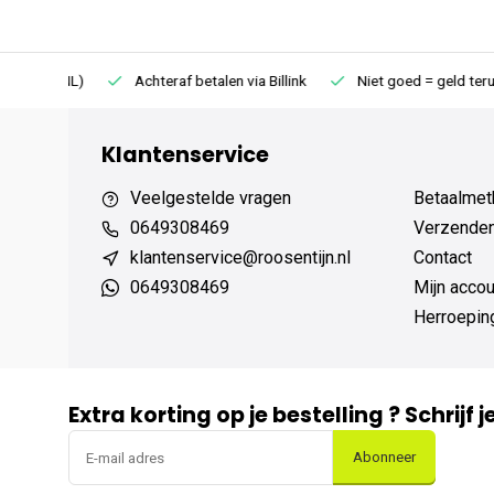
75 (NL)
Achteraf betalen via Billink
Niet goed = geld terug
Klantenservice
Veelgestelde vragen
Betaalmet
0649308469
Verzenden,
klantenservice@roosentijn.nl
Contact
0649308469
Mijn accou
Herroepin
Extra korting op je bestelling ? Schrijf 
Abonneer