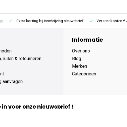
Extra korting bij inschrijving nieuwsbrief
Verzendkosten € 4,95 /
Informatie
hoden
Over ons
 ruilen & retourneren
Blog
Merken
nt
Categorieën
g aanvragen
je in voor onze nieuwsbrief !