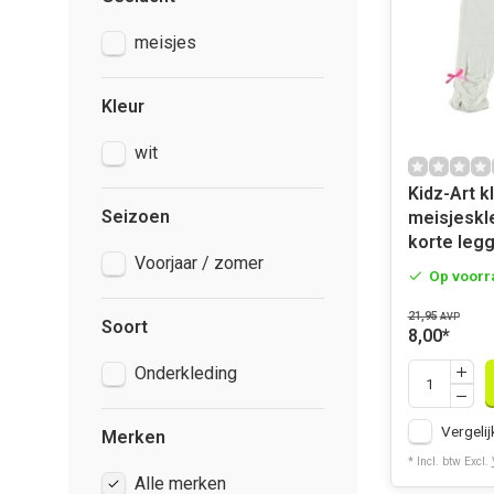
meisjes
Kleur
wit
Kidz-Art k
Seizoen
meisjeskle
korte legg
Voorjaar / zomer
Op voorr
21,95
AVP
Soort
8,00
*
Onderkleding
Vergelij
Merken
* Incl. btw Excl.
Alle merken