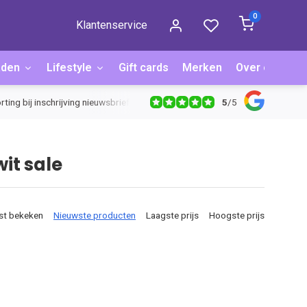
0
Klantenservice
aden
Lifestyle
Gift cards
Merken
Over ons
B
5
/
5
rting bij inschrijving nieuwsbrief
it sale
st bekeken
Nieuwste producten
Laagste prijs
Hoogste prijs