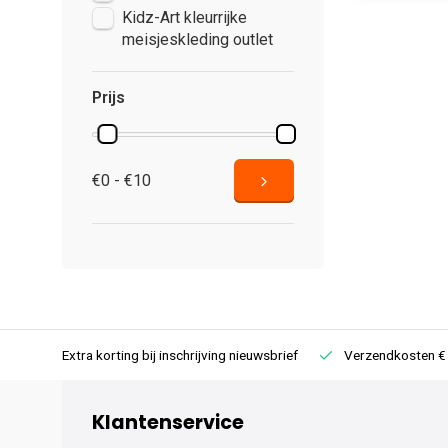
Kidz-Art kleurrijke
meisjeskleding outlet
Prijs
€0 - €10
rug
Extra korting bij inschrijving nieuwsbrief
Verzendkosten € 
Klantenservice