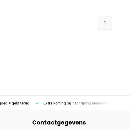
1
goed = geld terug
Extra korting bij inschrijving nieuwsbrief
Contactgegevens