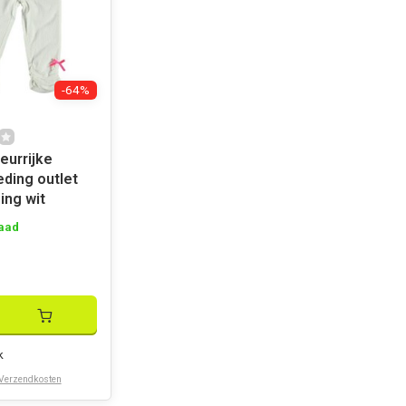
-64%
leurrijke
ding outlet
ing wit
aad
k
Verzendkosten