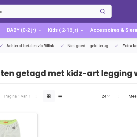
BABY (0-2 jr)
Kids ( 2-16 jr)
Accessoires & Sier
Achteraf betalen via Billink
Niet goed = geld terug
Extra ko
ten getagd met kidz-art legging w
Pagina 1 van 1
Mee