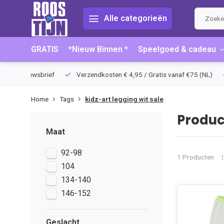
Alle categorieën
GRATIS
*Nieuw Binnen *
Speelgoed & cadeau
hrijving nieuwsbrief
Verzendkosten € 4,95 / Gratis vanaf €75 (NL)
Home
Tags
kidz-art legging wit sale
Produc
Maat
92-98
1 Producten
104
134-140
146-152
Geslacht