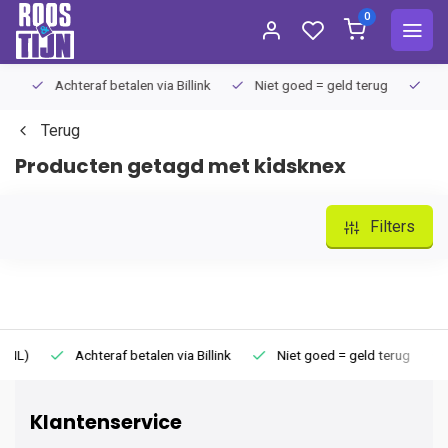
0
Achteraf betalen via Billink
Niet goed = geld terug
Extra
Terug
Producten getagd met kidsknex
Filters
Achteraf betalen via Billink
Niet goed = geld terug
Extr
Klantenservice