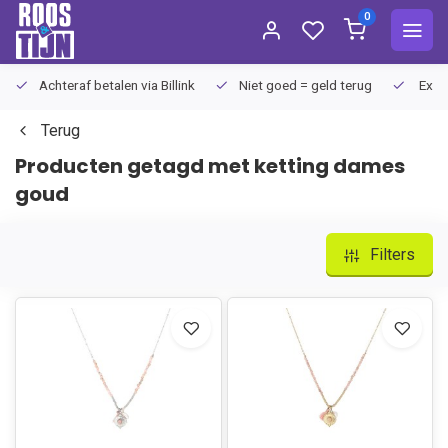
0
Achteraf betalen via Billink
Niet goed = geld terug
Extra
Terug
Producten getagd met ketting dames
goud
Filters