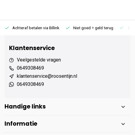
Achteraf betalen via Billink
Niet goed = geld terug
Extr
Klantenservice
Veelgestelde vragen
0649308469
klantenservice@roosentijn.nl
0649308469
Handige links
Informatie