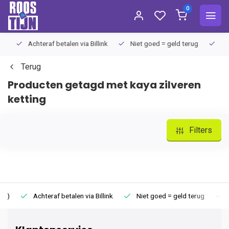
0
Achteraf betalen via Billink
Niet goed = geld terug
Extra
Terug
Producten getagd met kaya zilveren
ketting
Filters
Achteraf betalen via Billink
Niet goed = geld terug
Extr