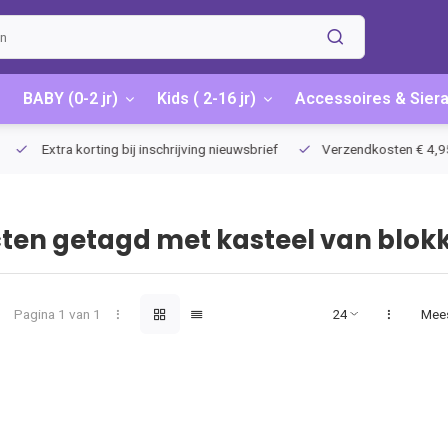
BABY (0-2 jr)
Kids ( 2-16 jr)
Accessoires & Sier
Extra korting bij inschrijving nieuwsbrief
Verzendkosten € 4,95 / G
ten getagd met kasteel van blok
Pagina 1 van 1
Mee