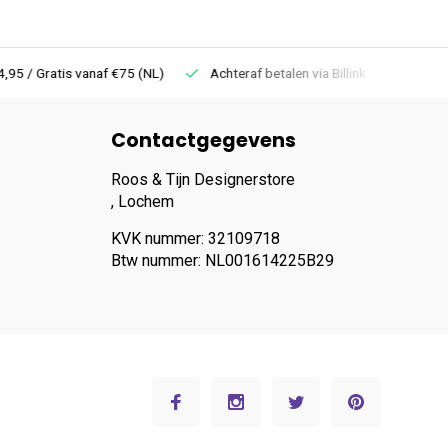
 Gratis vanaf €75 (NL)
Achteraf betalen via Billink
Niet goed =
Contactgegevens
Roos & Tijn Designerstore
, Lochem
KVK nummer: 32109718
Btw nummer: NL001614225B29