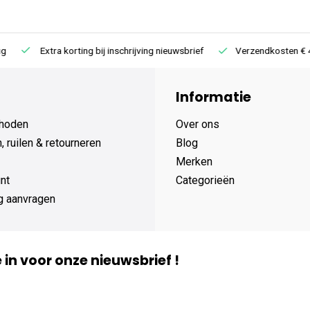
Extra korting bij inschrijving nieuwsbrief
Verzendkosten € 4,95 /
Informatie
hoden
Over ons
 ruilen & retourneren
Blog
Merken
nt
Categorieën
g aanvragen
je in voor onze nieuwsbrief !