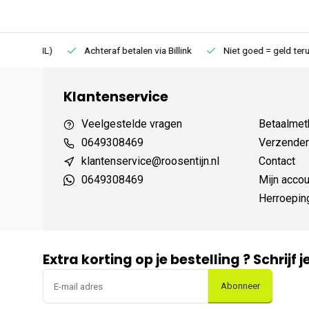
75 (NL)
Achteraf betalen via Billink
Niet goed = geld terug
Klantenservice
Veelgestelde vragen
Betaalmet
0649308469
Verzenden,
klantenservice@roosentijn.nl
Contact
0649308469
Mijn accou
Herroepin
Extra korting op je bestelling ? Schrijf 
Abonneer