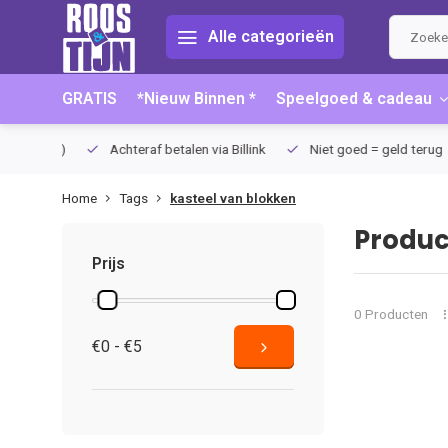
Alle categorieën
GRATIS
*Nieuw Binnen *
Speelgoed & cadeau
75 (NL)
Achteraf betalen via Billink
Niet goed = geld terug
Home
Tags
kasteel van blokken
Produc
Prijs
0 Producten
€0 - €5