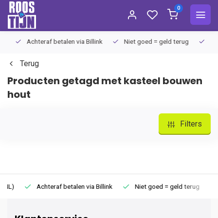
0
Achteraf betalen via Billink
Niet goed = geld terug
Extra
Terug
Producten getagd met kasteel bouwen
hout
Filters
Achteraf betalen via Billink
Niet goed = geld terug
Extr