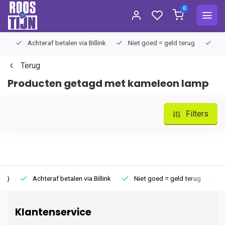
0
Achteraf betalen via Billink
Niet goed = geld terug
Extra
Terug
Producten getagd met kameleon lamp
Filters
Achteraf betalen via Billink
Niet goed = geld terug
Extr
Klantenservice