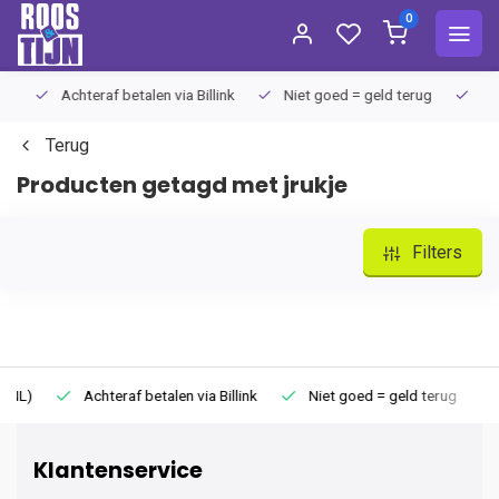
0
Achteraf betalen via Billink
Niet goed = geld terug
Extra
Terug
Producten getagd met jrukje
Filters
Achteraf betalen via Billink
Niet goed = geld terug
Extr
Klantenservice