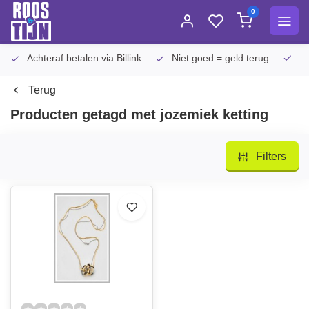
0
Achteraf betalen via Billink
Niet goed = geld terug
Ex
Terug
Producten getagd met jozemiek ketting
Filters