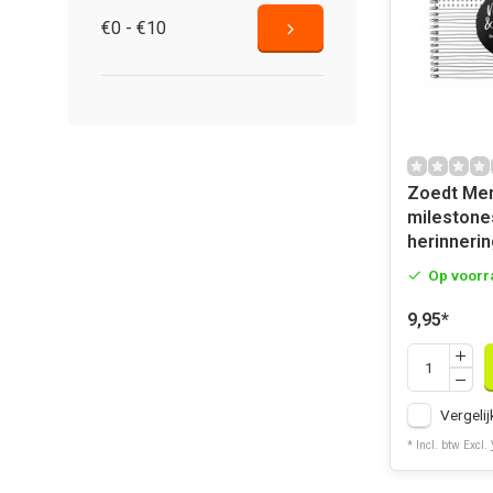
€0 - €10
Zoedt Me
milestone
herinneri
Op voorr
9,95
*
Vergelij
* Incl. btw Excl.