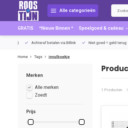
Alle categorieën
GRATIS
*Nieuw Binnen *
Speelgoed & cadeau
75 (NL)
Achteraf betalen via Billink
Niet goed = geld terug
Home
Tags
invulboekje
Produc
Merken
Alle merken
1 Producten
Zoedt
Prijs