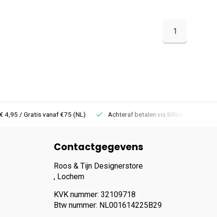
1
 Gratis vanaf €75 (NL)
Achteraf betalen via Billink
Niet goed =
Contactgegevens
Roos & Tijn Designerstore
, Lochem
KVK nummer: 32109718
Btw nummer: NL001614225B29