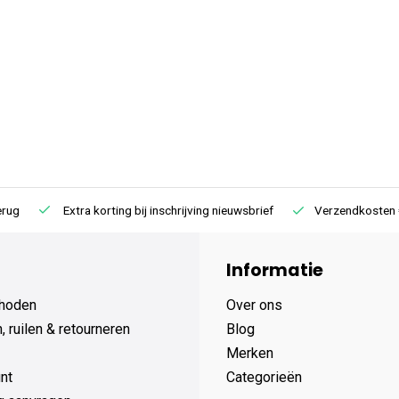
Extra korting bij inschrijving nieuwsbrief
Verzendkosten € 4,95 /
Informatie
hoden
Over ons
 ruilen & retourneren
Blog
Merken
nt
Categorieën