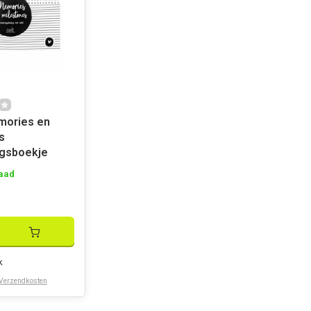
mories en
s
ngsboekje
aad
k
Verzendkosten