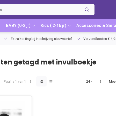
BABY (0-2 jr)
Kids ( 2-16 jr)
Accessoires & Sier
Extra korting bij inschrijving nieuwsbrief
Verzendkosten € 4,95 / G
ten getagd met invulboekje
Pagina 1 van 1
Mee