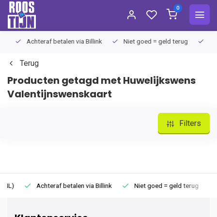
0
Achteraf betalen via Billink
Niet goed = geld terug
Extra
Terug
Producten getagd met Huwelijkswens
Valentijnswenskaart
Filters
Achteraf betalen via Billink
Niet goed = geld terug
Extr