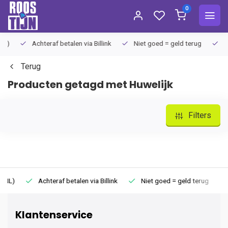
0
Achteraf betalen via Billink
Niet goed = geld terug
Extra
Terug
Producten getagd met Huwelijk
Filters
)
Achteraf betalen via Billink
Niet goed = geld terug
Ext
Klantenservice