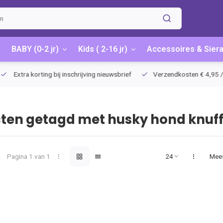
BABY (0-2 jr)
Kids ( 2-16 jr)
Accessoires & Sier
Extra korting bij inschrijving nieuwsbrief
Verzendkosten € 4,95 / G
ten getagd met husky hond knuff
Pagina 1 van 1
Mee