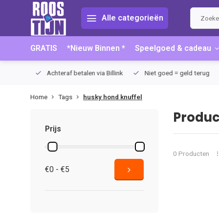
Alle categorieën
GRATIS
*Nieuw Binnen *
Speelgoed & cadeau
75 (NL)
Achteraf betalen via Billink
Niet goed = geld terug
Home
Tags
husky hond knuffel
Produc
Prijs
0 Producten
€0 - €5