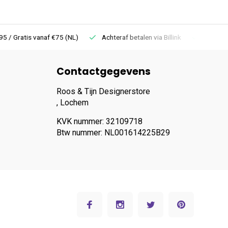
 Gratis vanaf €75 (NL)
Achteraf betalen via Billink
Niet goed =
Contactgegevens
Roos & Tijn Designerstore
, Lochem
KVK nummer: 32109718
Btw nummer: NL001614225B29