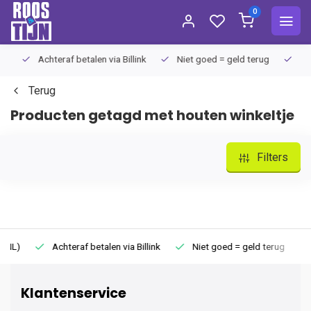
0
Achteraf betalen via Billink
Niet goed = geld terug
Extra
Terug
Producten getagd met houten winkeltje
Filters
)
Achteraf betalen via Billink
Niet goed = geld terug
Ext
Klantenservice