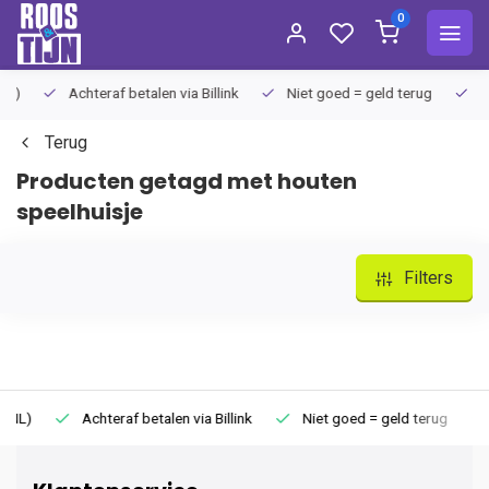
0
Achteraf betalen via Billink
Niet goed = geld terug
Extra
Terug
Producten getagd met houten
speelhuisje
Filters
Achteraf betalen via Billink
Niet goed = geld terug
Extr