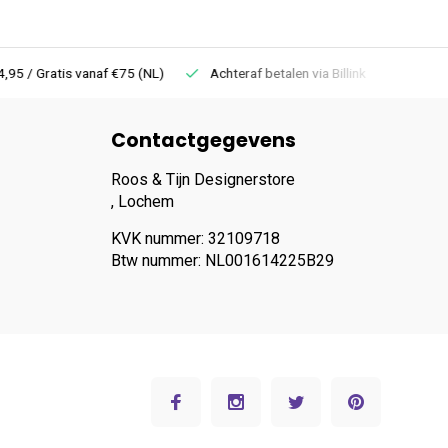
 Gratis vanaf €75 (NL)
Achteraf betalen via Billink
Niet goed =
Contactgegevens
Roos & Tijn Designerstore
, Lochem
KVK nummer: 32109718
Btw nummer: NL001614225B29