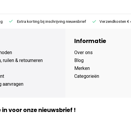
Extra korting bij inschrijving nieuwsbrief
Verzendkosten € 4,95 /
Informatie
hoden
Over ons
 ruilen & retourneren
Blog
Merken
nt
Categorieën
g aanvragen
je in voor onze nieuwsbrief !