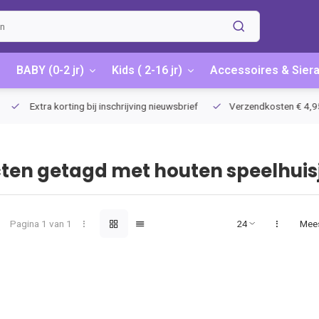
BABY (0-2 jr)
Kids ( 2-16 jr)
Accessoires & Sier
Extra korting bij inschrijving nieuwsbrief
Verzendkosten € 4,95 / G
ten getagd met houten speelhui
Pagina 1 van 1
Mee