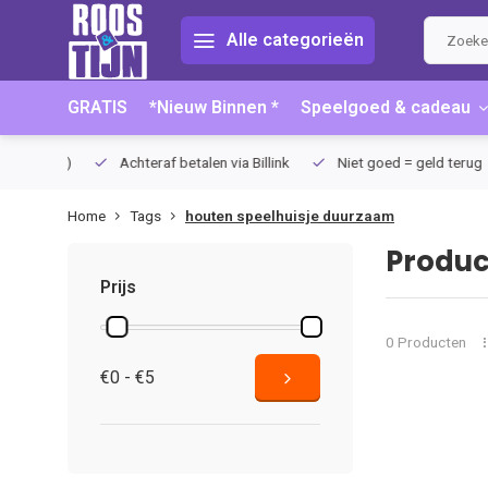
Alle categorieën
GRATIS
*Nieuw Binnen *
Speelgoed & cadeau
75 (NL)
Achteraf betalen via Billink
Niet goed = geld terug
Home
Tags
houten speelhuisje duurzaam
Produc
Prijs
0 Producten
€0 - €5