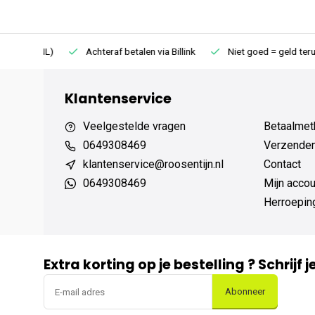
75 (NL)
Achteraf betalen via Billink
Niet goed = geld terug
Klantenservice
Veelgestelde vragen
Betaalmet
0649308469
Verzenden,
klantenservice@roosentijn.nl
Contact
0649308469
Mijn accou
Herroepin
Extra korting op je bestelling ? Schrijf 
Abonneer