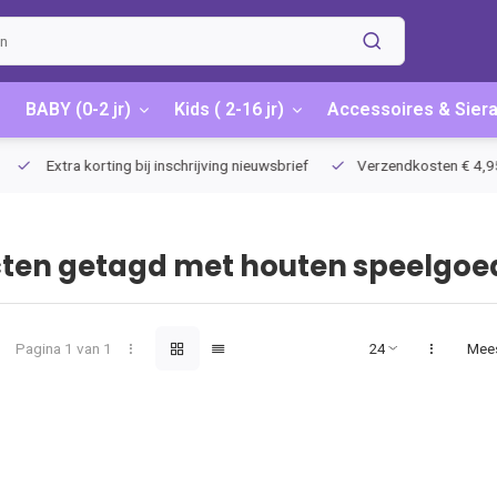
BABY (0-2 jr)
Kids ( 2-16 jr)
Accessoires & Sier
Extra korting bij inschrijving nieuwsbrief
Verzendkosten € 4,95 / G
ten getagd met houten speelgoe
Pagina 1 van 1
Mee