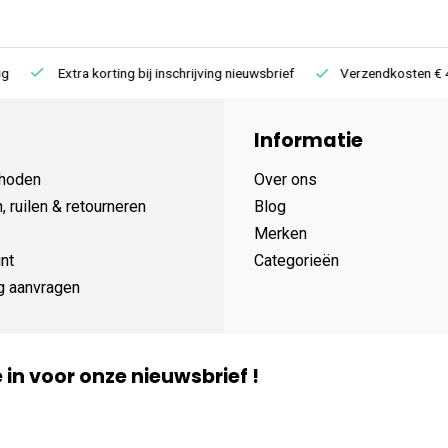
Extra korting bij inschrijving nieuwsbrief
Verzendkosten € 4,95 /
Informatie
hoden
Over ons
 ruilen & retourneren
Blog
Merken
nt
Categorieën
g aanvragen
je in voor onze nieuwsbrief !