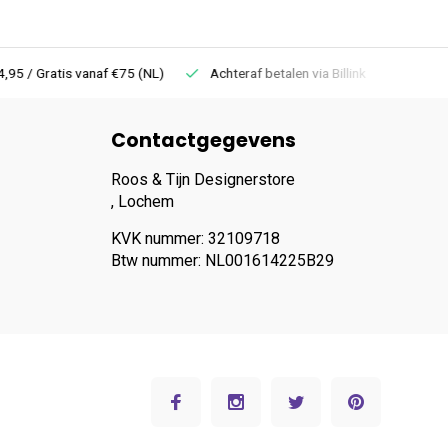
 Gratis vanaf €75 (NL)
Achteraf betalen via Billink
Niet goed =
Contactgegevens
Roos & Tijn Designerstore
, Lochem
KVK nummer: 32109718
Btw nummer: NL001614225B29