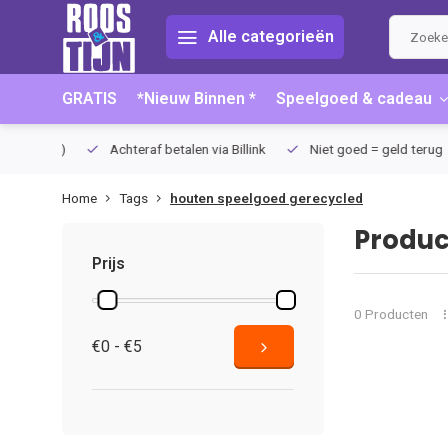
Alle categorieën
GRATIS
*Nieuw Binnen *
Speelgoed & cadeau
75 (NL)
Achteraf betalen via Billink
Niet goed = geld terug
Home
Tags
houten speelgoed gerecycled
Produc
Prijs
0 Producten
€0 - €5