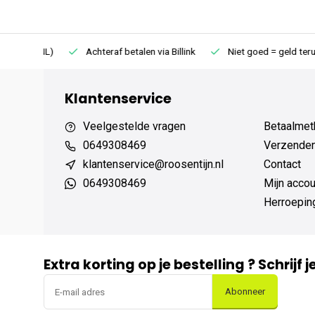
75 (NL)
Achteraf betalen via Billink
Niet goed = geld terug
Klantenservice
Veelgestelde vragen
Betaalmet
0649308469
Verzenden,
klantenservice@roosentijn.nl
Contact
0649308469
Mijn accou
Herroepin
Extra korting op je bestelling ? Schrijf 
Abonneer