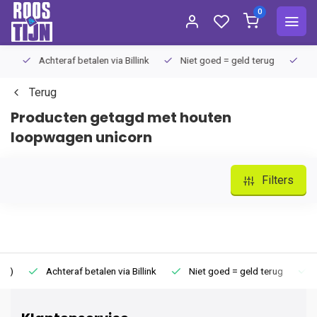
0
Achteraf betalen via Billink
Niet goed = geld terug
Extra
Terug
Producten getagd met houten
loopwagen unicorn
Filters
Achteraf betalen via Billink
Niet goed = geld terug
Extr