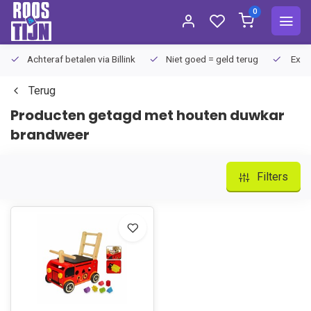
0
Achteraf betalen via Billink
Niet goed = geld terug
Extra
Terug
Producten getagd met houten duwkar
brandweer
Filters