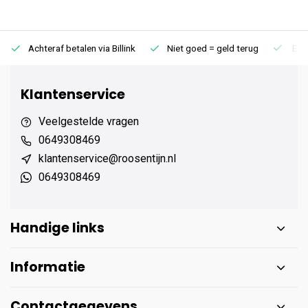
Achteraf betalen via Billink
Niet goed = geld terug
Extr
Klantenservice
Veelgestelde vragen
0649308469
klantenservice@roosentijn.nl
0649308469
Handige links
Informatie
Contactgegevens