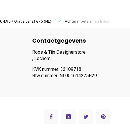
 Gratis vanaf €75 (NL)
Achteraf betalen via Billink
Niet goed =
Contactgegevens
Roos & Tijn Designerstore
, Lochem
KVK nummer: 32109718
Btw nummer: NL001614225B29