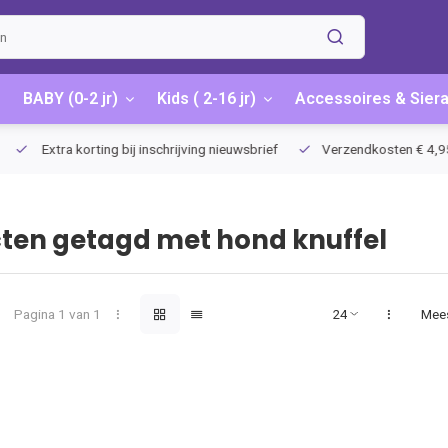
BABY (0-2 jr)
Kids ( 2-16 jr)
Accessoires & Sier
Extra korting bij inschrijving nieuwsbrief
Verzendkosten € 4,95 / G
ten getagd met hond knuffel
Pagina 1 van 1
Mee