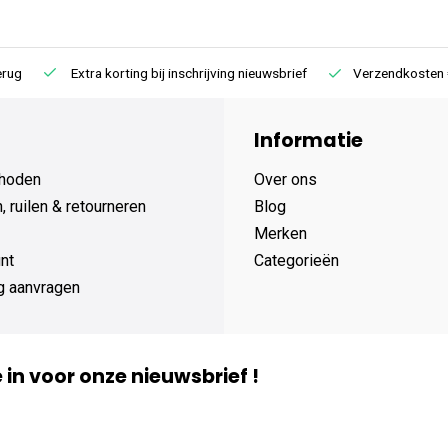
Extra korting bij inschrijving nieuwsbrief
Verzendkosten € 4,95 /
Informatie
hoden
Over ons
 ruilen & retourneren
Blog
Merken
nt
Categorieën
g aanvragen
je in voor onze nieuwsbrief !