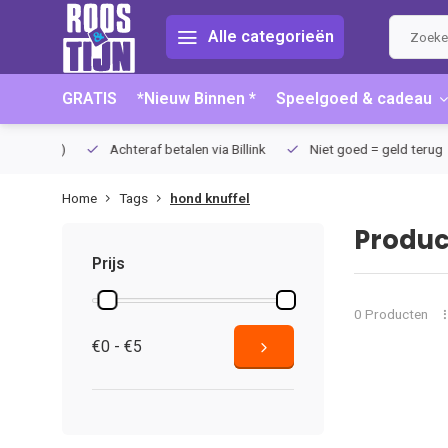
Alle categorieën
GRATIS
*Nieuw Binnen *
Speelgoed & cadeau
75 (NL)
Achteraf betalen via Billink
Niet goed = geld terug
Home
Tags
hond knuffel
Produc
Prijs
0 Producten
€0 - €5