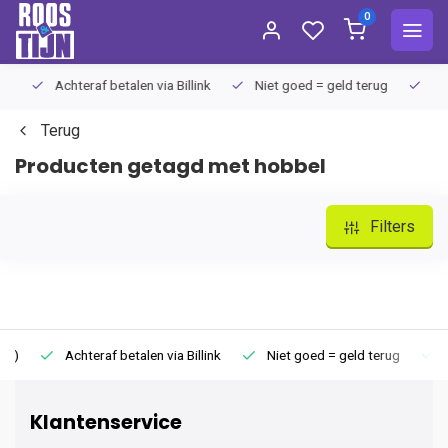
0
Achteraf betalen via Billink
Niet goed = geld terug
Extra
Terug
Producten getagd met hobbel
Filters
Achteraf betalen via Billink
Niet goed = geld terug
Extr
Klantenservice