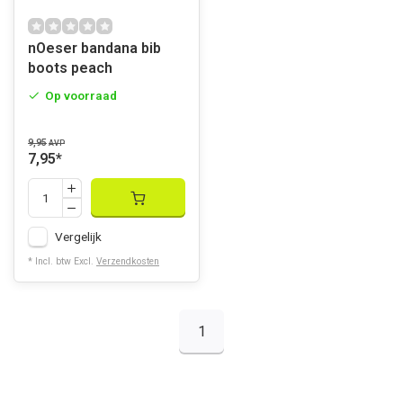
nOeser bandana bib
boots peach
Op voorraad
9,95
AVP
7,95
*
Vergelijk
* Incl. btw Excl.
Verzendkosten
1