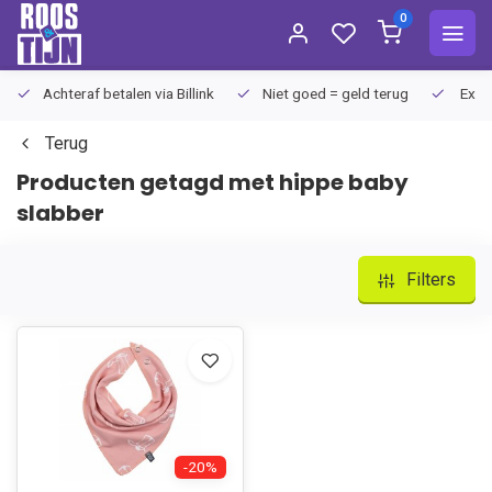
0
Achteraf betalen via Billink
Niet goed = geld terug
Extra
Terug
Producten getagd met hippe baby
slabber
Filters
-20%