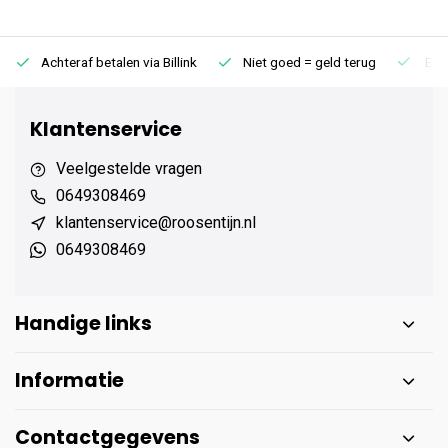
Achteraf betalen via Billink
Niet goed = geld terug
Extr
Klantenservice
Veelgestelde vragen
0649308469
klantenservice@roosentijn.nl
0649308469
Handige links
Informatie
Contactgegevens