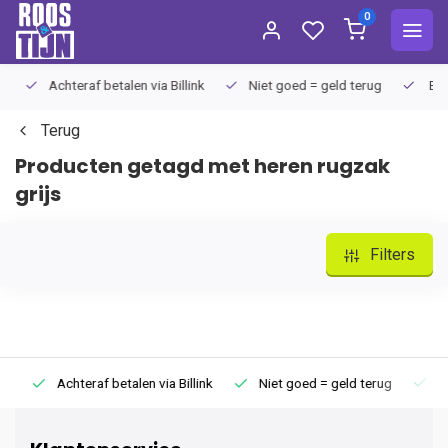
0
Achteraf betalen via Billink
Niet goed = geld terug
Extra
Terug
Producten getagd met heren rugzak
grijs
Filters
Achteraf betalen via Billink
Niet goed = geld terug
Extr