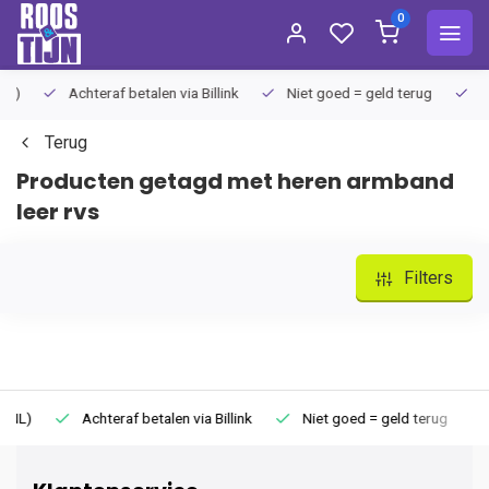
0
)
Achteraf betalen via Billink
Niet goed = geld terug
Extr
Terug
Producten getagd met heren armband
leer rvs
Filters
)
Achteraf betalen via Billink
Niet goed = geld terug
Ex