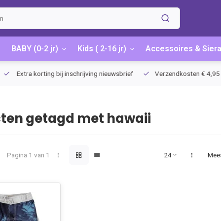
BABY (0-2 jr)
Kids ( 2-16 jr)
Accessoires & Sier
Extra korting bij inschrijving nieuwsbrief
Verzendkosten € 4,95 / G
ten getagd met hawaii
Pagina 1 van 1
Mee