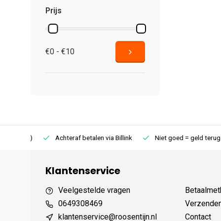
Prijs
€0 - €10
75 (NL)
Achteraf betalen via Billink
Niet goed = geld terug
Klantenservice
Veelgestelde vragen
Betaalmet
0649308469
Verzenden,
klantenservice@roosentijn.nl
Contact