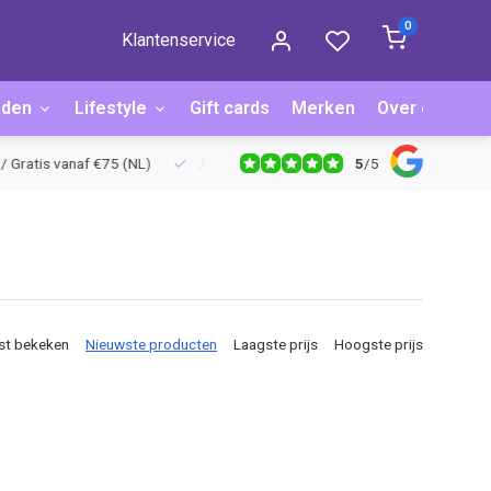
0
Klantenservice
aden
Lifestyle
Gift cards
Merken
Over ons
B
5
/
5
ratis vanaf €75 (NL)
Achteraf betalen via Billink
Niet goed = g
st bekeken
Nieuwste producten
Laagste prijs
Hoogste prijs