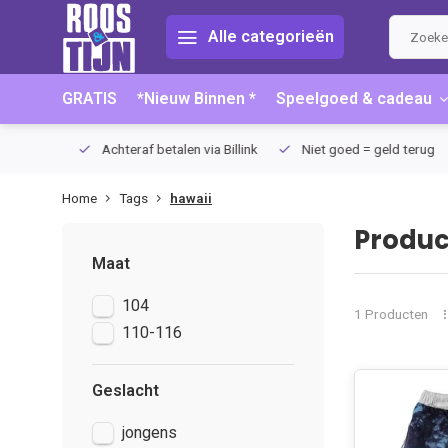
Alle categorieën
GRATIS
*Nieuw Binnen *
Speelgoed & cadeau
75 (NL)
Achteraf betalen via Billink
Niet goed = geld terug
Home
Tags
hawaii
Produc
Maat
104
1 Producten
110-116
Geslacht
jongens