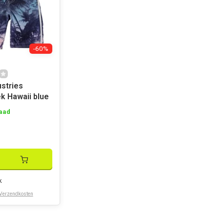
-60%
ustries
 Hawaii blue
aad
k
Verzendkosten