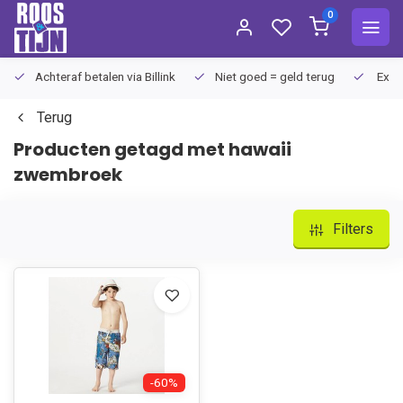
0
Achteraf betalen via Billink
Niet goed = geld terug
Extra
Terug
Producten getagd met hawaii
zwembroek
Filters
-60%