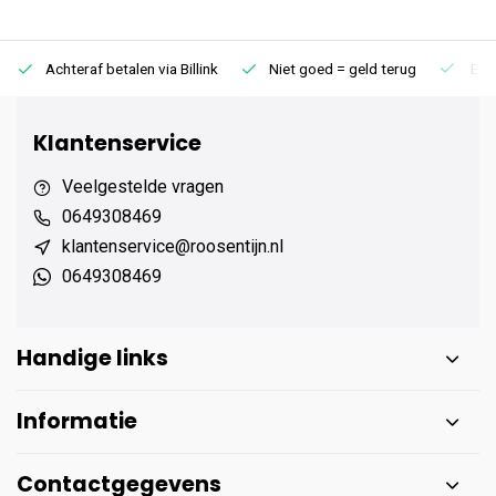
Achteraf betalen via Billink
Niet goed = geld terug
Extr
Klantenservice
Veelgestelde vragen
0649308469
klantenservice@roosentijn.nl
0649308469
Handige links
Informatie
Contactgegevens