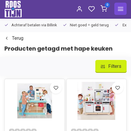
0
Achteraf betalen via Billink
Niet goed = geld terug
Extra
Terug
Producten getagd met hape keuken
Filters