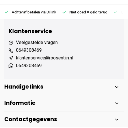
Achteraf betalen via Billink
Niet goed = geld terug
Extr
Klantenservice
Veelgestelde vragen
0649308469
klantenservice@roosentijn.nl
0649308469
Handige links
Informatie
Contactgegevens