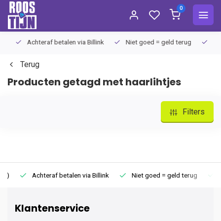
0
Achteraf betalen via Billink
Niet goed = geld terug
Extra
Terug
Producten getagd met haarlihtjes
Filters
Achteraf betalen via Billink
Niet goed = geld terug
Extr
Klantenservice