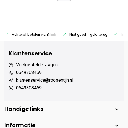
Achteraf betalen via Billink
Niet goed = geld terug
Extr
Klantenservice
Veelgestelde vragen
0649308469
klantenservice@roosentijn.nl
0649308469
Handige links
Informatie