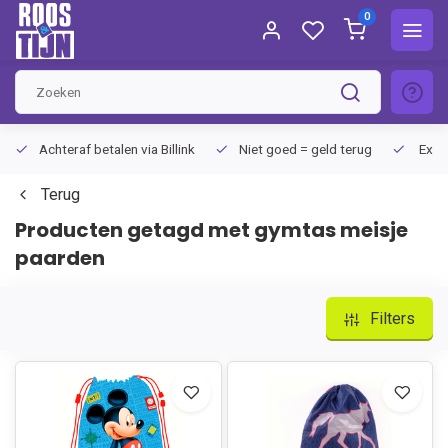
0
Achteraf betalen via Billink
Niet goed = geld terug
Extra
Terug
Producten getagd met gymtas meisje
paarden
Filters