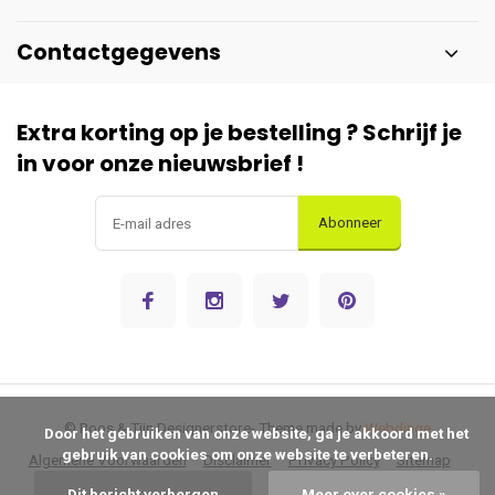
Contactgegevens
Extra korting op je bestelling ? Schrijf je
in voor onze nieuwsbrief !
Abonneer
© Roos & Tijn Designerstore
- Theme made by
Webdinge
      Door het gebruiken van onze website, ga je akkoord met het 
gebruik van cookies om onze website te verbeteren.

Algemene Voorwaarden
Disclaimer
Privacy Policy
Sitemap
Dit bericht verbergen
Meer over cookies »