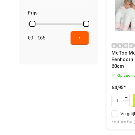
Prijs
€0 - €65
MeToo Me
Eenhoorn k
60cm
Op voorr
64,95
*
Vergelij
* Incl. btw Excl.