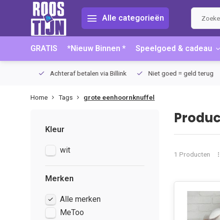
Alle categorieën
GRATIS
*Nieuw Binnen *
Speelgoed & cadeau
75 (NL)
Achteraf betalen via Billink
Niet goed = geld terug
Home
Tags
grote eenhoornknuffel
Produc
Kleur
wit
1 Producten
Merken
Alle merken
MeToo