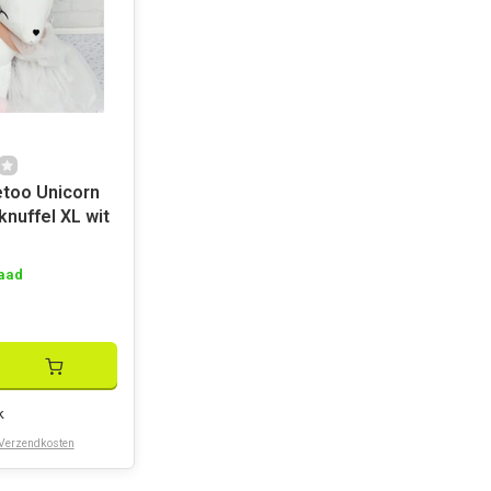
too Unicorn
nuffel XL wit
aad
k
Verzendkosten