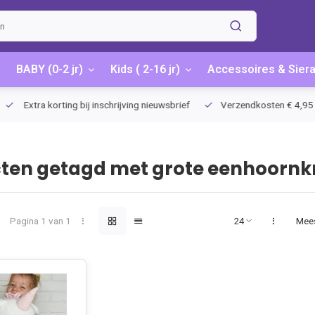
BABY (0-2 jr)
Kids ( 2-16 jr)
Accessoires & Sier
Extra korting bij inschrijving nieuwsbrief
Verzendkosten € 4,95 / G
ten getagd met grote eenhoornk
Pagina 1 van 1
Mee