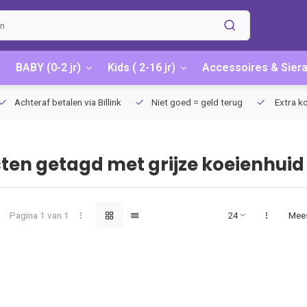
BABY (0-2 jr)
Kids ( 2-16 jr)
Accessoires & Sier
Achteraf betalen via Billink
Niet goed = geld terug
Extra ko
ten getagd met grijze koeienhuid
Pagina 1 van 1
Mee