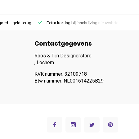
goed = geld terug
Extra korting bij inschrijving nieuwsbrief
Contactgegevens
Roos & Tijn Designerstore
, Lochem
KVK nummer: 32109718
Btw nummer: NL001614225B29