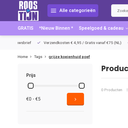
Alle categorieën
GRATIS
*Nieuw Binnen *
Speelgoed & cadeau
hrijving nieuwsbrief
Verzendkosten € 4,95 / Gratis vanaf €75 (NL)
Home
Tags
grijze koeienhuid poef
Produc
Prijs
0 Producten
€0 - €5