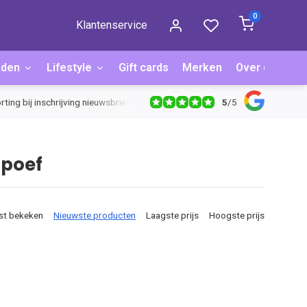
0
Klantenservice
aden
Lifestyle
Gift cards
Merken
Over ons
B
5
/
5
rting bij inschrijving nieuwsbrief
 poef
st bekeken
Nieuwste producten
Laagste prijs
Hoogste prijs