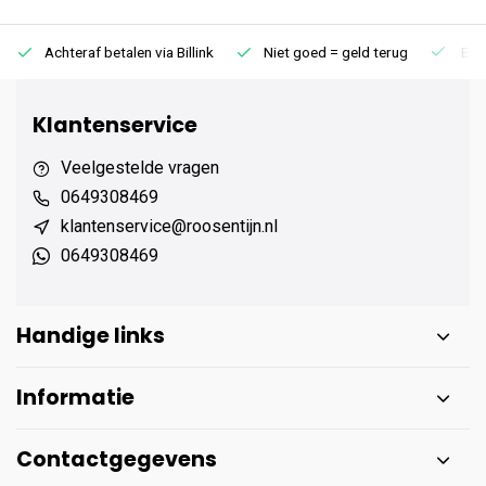
Achteraf betalen via Billink
Niet goed = geld terug
Extr
Klantenservice
Veelgestelde vragen
0649308469
klantenservice@roosentijn.nl
0649308469
Handige links
Informatie
Contactgegevens