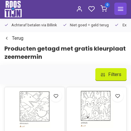
0
Achteraf betalen via Billink
Niet goed = geld terug
Extra
Terug
Producten getagd met gratis kleurplaat
zeemeermin
Filters