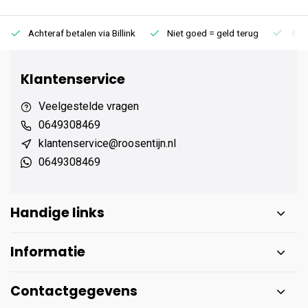
Achteraf betalen via Billink
Niet goed = geld terug
Extr
Klantenservice
Veelgestelde vragen
0649308469
klantenservice@roosentijn.nl
0649308469
Handige links
Informatie
Contactgegevens