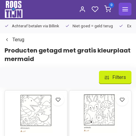
0
Achteraf betalen via Billink
Niet goed = geld terug
Extra
Terug
Producten getagd met gratis kleurplaat
mermaid
Filters