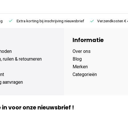
Extra korting bij inschrijving nieuwsbrief
Verzendkosten € 4,95 /
Informatie
hoden
Over ons
 ruilen & retourneren
Blog
Merken
nt
Categorieën
g aanvragen
je in voor onze nieuwsbrief !