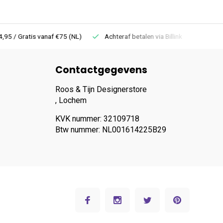
 Gratis vanaf €75 (NL)
Achteraf betalen via Billink
Niet goed =
Contactgegevens
Roos & Tijn Designerstore
, Lochem
KVK nummer: 32109718
Btw nummer: NL001614225B29