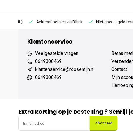
75 (NL)
Achteraf betalen via Billink
Niet goed = geld terug
Klantenservice
Veelgestelde vragen
Betaalmet
0649308469
Verzenden,
klantenservice@roosentijn.nl
Contact
0649308469
Mijn accou
Herroepin
Extra korting op je bestelling ? Schrijf 
Abonneer