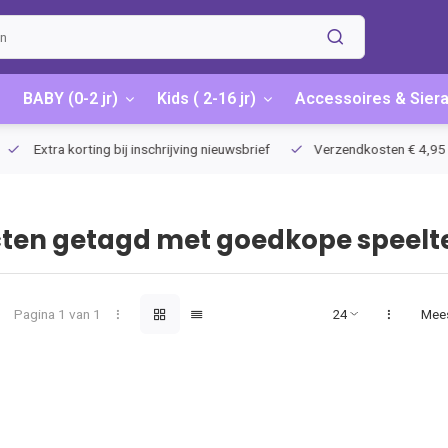
BABY (0-2 jr)
Kids ( 2-16 jr)
Accessoires & Sier
Extra korting bij inschrijving nieuwsbrief
Verzendkosten € 4,95 / G
ten getagd met goedkope speelt
Pagina 1 van 1
Mee