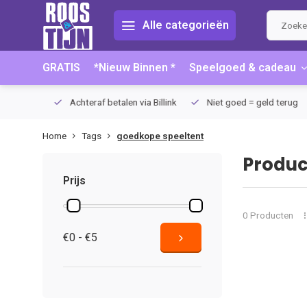
Alle categorieën
GRATIS
*Nieuw Binnen *
Speelgoed & cadeau
75 (NL)
Achteraf betalen via Billink
Niet goed = geld terug
Home
Tags
goedkope speeltent
Produc
Prijs
0 Producten
€0 - €5