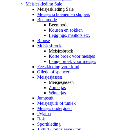
Meisjeskleding Sale
Meisjeskleding Sale
Meisjes schoenen en slippers
Beenmode
Beenmode
Kousen en sokken
Leggings, maillots etc.
Blouse
Meisjesbroek
Meisjesbroek
Korte broek voor meisjes
Lange broek voor meisjes
Feestkleding voor kind
Giletje of spencer
Meisjesjassen
Meisjesjassen
Zomerjas
Winterjas
Jumpsuit
Meisjesjurk of tuniek
Meisjes ondergoed
Pyjama
Rok
Sportkleding
T-shirt / longsleeve / top