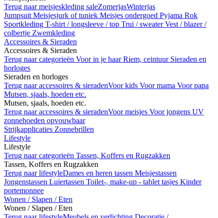
Terug naar meisjeskleding sale
Zomerjas
Winterjas
Jumpsuit
Meisjesjurk of tuniek
Meisjes ondergoed
Pyjama
Rok
Sportkleding
T-shirt / longsleeve / top
Trui / sweater
Vest / blazer /
colbertje
Zwemkleding
Accessoires & Sieraden
Accessoires & Sieraden
Terug naar categorieën
Voor in je haar
Riem, ceintuur
Sieraden en
horloges
Sieraden en horloges
Terug naar accessoires & sieraden
Voor kids
Voor mama
Voor papa
Mutsen, sjaals, hoeden etc.
Mutsen, sjaals, hoeden etc.
Terug naar accessoires & sieraden
Voor meisjes
Voor jongens
UV
zonnehoeden opvouwbaar
Strijkapplicaties
Zonnebrillen
Lifestyle
Lifestyle
Terug naar categorieën
Tassen, Koffers en Rugzakken
Tassen, Koffers en Rugzakken
Terug naar lifestyle
Dames en heren tassen
Meisjestassen
Jongenstassen
Luiertassen
Toilet-, make-up - tablet tasjes
Kinder
portemonnee
Wonen / Slapen / Eten
Wonen / Slapen / Eten
Terug naar lifestyle
Meubels en verlichting
Decoratie /