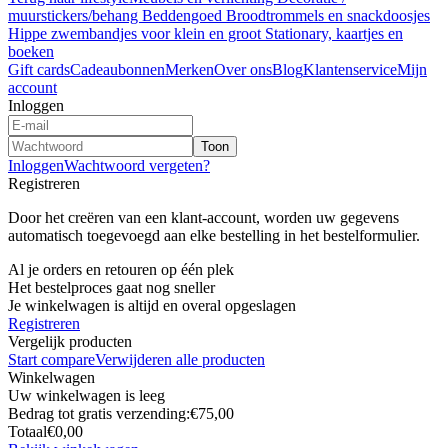
muurstickers/behang
Beddengoed
Broodtrommels en snackdoosjes
Hippe zwembandjes voor klein en groot
Stationary, kaartjes en
boeken
Gift cards
Cadeaubonnen
Merken
Over ons
Blog
Klantenservice
Mijn
account
Inloggen
Toon
Inloggen
Wachtwoord vergeten?
Registreren
Door het creëren van een klant-account, worden uw gegevens
automatisch toegevoegd aan elke bestelling in het bestelformulier.
Al je orders en retouren op één plek
Het bestelproces gaat nog sneller
Je winkelwagen is altijd en overal opgeslagen
Registreren
Vergelijk producten
Start compare
Verwijderen alle producten
Winkelwagen
Uw winkelwagen is leeg
Bedrag tot gratis verzending:
€75,00
Totaal
€0,00