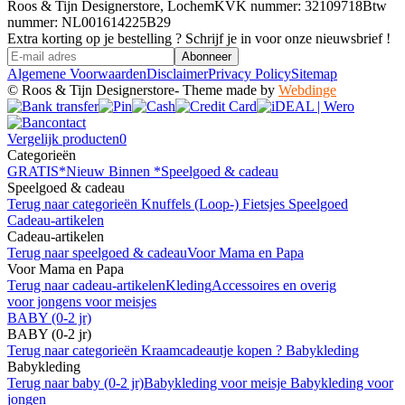
Roos & Tijn Designerstore
, Lochem
KVK nummer: 32109718
Btw
nummer: NL001614225B29
Extra korting op je bestelling ? Schrijf je in voor onze nieuwsbrief !
Abonneer
Algemene Voorwaarden
Disclaimer
Privacy Policy
Sitemap
© Roos & Tijn Designerstore
- Theme made by
Webdinge
Vergelijk producten
0
Categorieën
GRATIS
*Nieuw Binnen *
Speelgoed & cadeau
Speelgoed & cadeau
Terug naar categorieën
Knuffels
(Loop-) Fietsjes
Speelgoed
Cadeau-artikelen
Cadeau-artikelen
Terug naar speelgoed & cadeau
Voor Mama en Papa
Voor Mama en Papa
Terug naar cadeau-artikelen
Kleding
Accessoires en overig
voor jongens
voor meisjes
BABY (0-2 jr)
BABY (0-2 jr)
Terug naar categorieën
Kraamcadeautje kopen ?
Babykleding
Babykleding
Terug naar baby (0-2 jr)
Babykleding voor meisje
Babykleding voor
jongen