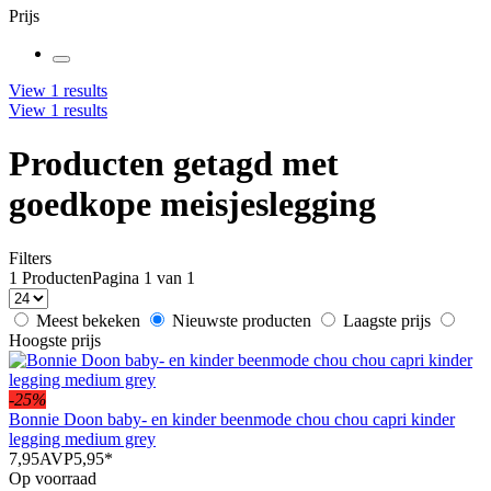
Prijs
View
1
results
View
1
results
Producten getagd met
goedkope meisjeslegging
Filters
1 Producten
Pagina 1 van 1
Meest bekeken
Nieuwste producten
Laagste prijs
Hoogste prijs
-25%
Bonnie Doon baby- en kinder beenmode chou chou capri kinder
legging medium grey
7,95
AVP
5,95
*
Op voorraad