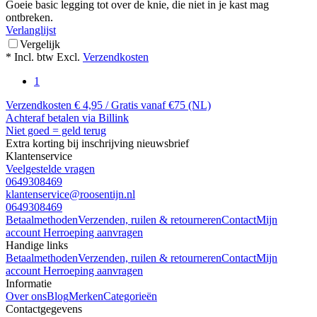
Goeie basic legging tot over de knie, die niet in je kast mag
ontbreken.
Verlanglijst
Vergelijk
* Incl. btw Excl.
Verzendkosten
1
Verzendkosten € 4,95 / Gratis vanaf €75 (NL)
Achteraf betalen via Billink
Niet goed = geld terug
Extra korting bij inschrijving nieuwsbrief
Klantenservice
Veelgestelde vragen
0649308469
klantenservice@roosentijn.nl
0649308469
Betaalmethoden
Verzenden, ruilen & retourneren
Contact
Mijn
account
Herroeping aanvragen
Handige links
Betaalmethoden
Verzenden, ruilen & retourneren
Contact
Mijn
account
Herroeping aanvragen
Informatie
Over ons
Blog
Merken
Categorieën
Contactgegevens