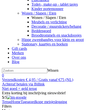
Toilet-, make-up - tablet tasjes
Kinder portemonnee
Wonen / Slapen / Eten
Wonen / Slapen / Eten
Meubels en verlichting
Decoratie / muurstickers/behang
Beddengoed
Broodtrommels en snackdoosjes
Hippe zwembandjes voor klein en groot
Stationary, kaartjes en boeken
Gift cards
Merken
Over ons
Blog
Wissen
0
Verzendkosten € 4,95 / Gratis vanaf €75 (NL)
Achteraf betalen via Billink
Niet goed = geld terug
Extra korting bij inschrijving nieuwsbrief
5
/
5
Terug
Home
Tags
goedkope meisjeslegging
Filters