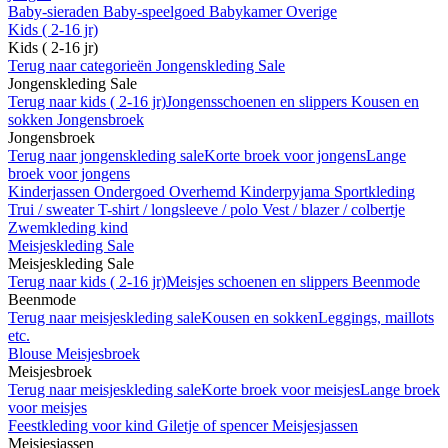
Baby-sieraden
Baby-speelgoed
Babykamer
Overige
Kids ( 2-16 jr)
Kids ( 2-16 jr)
Terug naar categorieën
Jongenskleding Sale
Jongenskleding Sale
Terug naar kids ( 2-16 jr)
Jongensschoenen en slippers
Kousen en
sokken
Jongensbroek
Jongensbroek
Terug naar jongenskleding sale
Korte broek voor jongens
Lange
broek voor jongens
Kinderjassen
Ondergoed
Overhemd
Kinderpyjama
Sportkleding
Trui / sweater
T-shirt / longsleeve / polo
Vest / blazer / colbertje
Zwemkleding kind
Meisjeskleding Sale
Meisjeskleding Sale
Terug naar kids ( 2-16 jr)
Meisjes schoenen en slippers
Beenmode
Beenmode
Terug naar meisjeskleding sale
Kousen en sokken
Leggings, maillots
etc.
Blouse
Meisjesbroek
Meisjesbroek
Terug naar meisjeskleding sale
Korte broek voor meisjes
Lange broek
voor meisjes
Feestkleding voor kind
Giletje of spencer
Meisjesjassen
Meisjesjassen