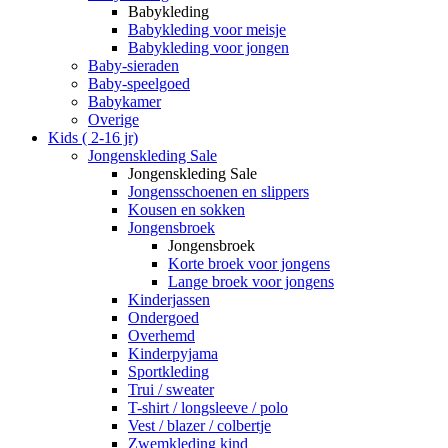
Babykleding
Babykleding voor meisje
Babykleding voor jongen
Baby-sieraden
Baby-speelgoed
Babykamer
Overige
Kids ( 2-16 jr)
Jongenskleding Sale
Jongenskleding Sale
Jongensschoenen en slippers
Kousen en sokken
Jongensbroek
Jongensbroek
Korte broek voor jongens
Lange broek voor jongens
Kinderjassen
Ondergoed
Overhemd
Kinderpyjama
Sportkleding
Trui / sweater
T-shirt / longsleeve / polo
Vest / blazer / colbertje
Zwemkleding kind