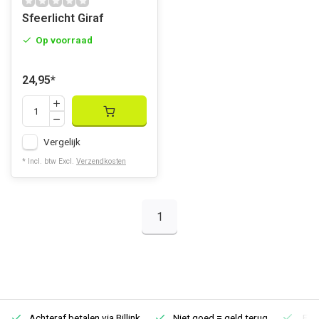
Sfeerlicht Giraf
Op voorraad
24,95
*
Vergelijk
* Incl. btw Excl.
Verzendkosten
1
Achteraf betalen via Billink
Niet goed = geld terug
Extr