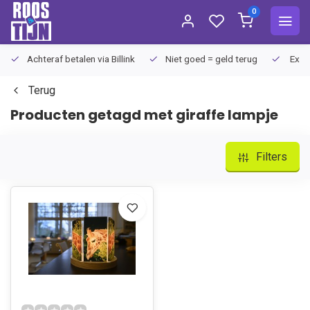
0
Achteraf betalen via Billink
Niet goed = geld terug
Extra
Terug
Producten getagd met giraffe lampje
Filters