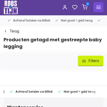
0
Achteraf betalen via Billink
Niet goed = geld terug
Extra
Terug
Producten getagd met gestreepte baby
legging
Filters
Achteraf betalen via Billink
Niet goed = geld terug
Extr