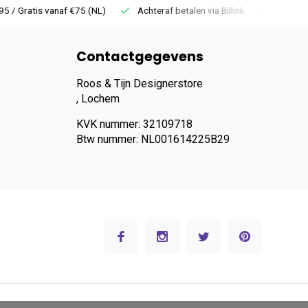
 Gratis vanaf €75 (NL)
Achteraf betalen via Billink
Niet goed =
Contactgegevens
Roos & Tijn Designerstore
, Lochem
KVK nummer: 32109718
Btw nummer: NL001614225B29