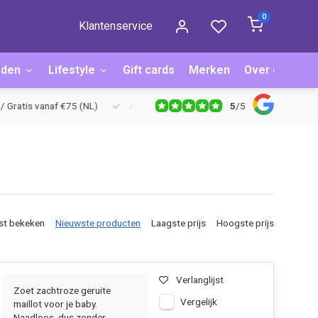
0
Klantenservice
aden
Lifestyle
Gift cards
Merken
Over ons
B
5
/
5
ratis vanaf €75 (NL)
Achteraf betalen via Billink
Niet goed = g
st bekeken
Nieuwste producten
Laagste prijs
Hoogste prijs
Verlanglijst
Zoet zachtroze geruite
Vergelijk
maillot voor je baby.
Naadloos, dus zonder