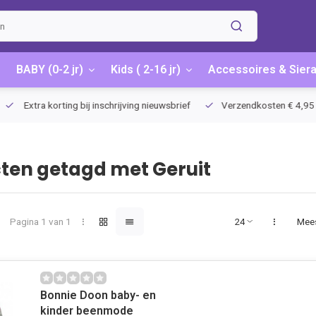
BABY (0-2 jr)
Kids ( 2-16 jr)
Accessoires & Sier
Extra korting bij inschrijving nieuwsbrief
Verzendkosten € 4,95 / G
ten getagd met Geruit
Pagina 1 van 1
Mee
Bonnie Doon baby- en
kinder beenmode