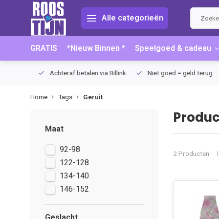
Alle categorieën
GRATIS
*Nieuw Binnen *
Speelgoed & cadeau
75 (NL)
Achteraf betalen via Billink
Niet goed = geld terug
Home
Tags
Geruit
Produc
Maat
92-98
2 Producten
122-128
134-140
146-152
Geslacht