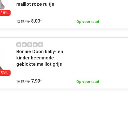
maillot roze ruitje
-38%
8,00
*
Op voorraad
12,95
AVP
Bonnie Doon baby- en
kinder beenmode
geblokte maillot grijs
-53%
7,99
*
Op voorraad
16,95
AVP