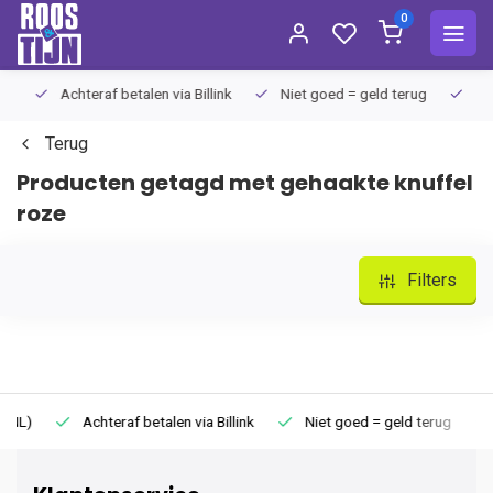
0
Achteraf betalen via Billink
Niet goed = geld terug
Extra
Terug
Producten getagd met gehaakte knuffel
roze
Filters
Achteraf betalen via Billink
Niet goed = geld terug
Extr