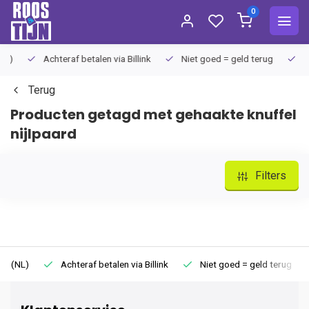
0
Achteraf betalen via Billink
Niet goed = geld terug
Extra
Terug
Producten getagd met gehaakte knuffel
nijlpaard
Filters
)
Achteraf betalen via Billink
Niet goed = geld terug
Ext