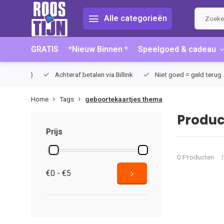
Alle categorieën
GRATIS
*Nieuw Binnen *
Speelgoed & cadeau
75 (NL)
Achteraf betalen via Billink
Niet goed = geld terug
Home
Tags
geboortekaartjes thema
Produc
Prijs
0 Producten
€0 - €5