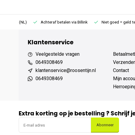
75 (NL)
Achteraf betalen via Billink
Niet goed = geld terug
Klantenservice
Veelgestelde vragen
Betaalmet
0649308469
Verzenden,
klantenservice@roosentijn.nl
Contact
0649308469
Mijn accou
Herroepin
Extra korting op je bestelling ? Schrijf 
Abonneer