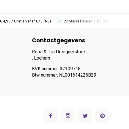
 Gratis vanaf €75 (NL)
Achteraf betalen via Billink
Niet goed =
Contactgegevens
Roos & Tijn Designerstore
, Lochem
KVK nummer: 32109718
Btw nummer: NL001614225B29