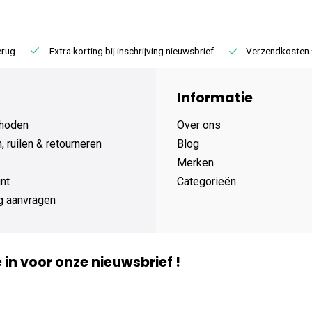
Extra korting bij inschrijving nieuwsbrief
Verzendkosten € 4,95 /
Informatie
hoden
Over ons
 ruilen & retourneren
Blog
Merken
nt
Categorieën
g aanvragen
je in voor onze nieuwsbrief !