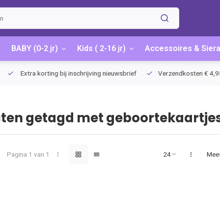
BABY (0-2 jr)
Kids ( 2-16 jr)
Accessoires & Sier
Extra korting bij inschrijving nieuwsbrief
Verzendkosten € 4,95 / G
ten getagd met geboortekaartje
Pagina 1 van 1
Mee