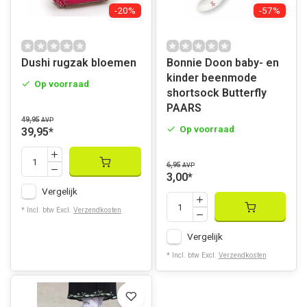
-20%
-57%
Dushi rugzak bloemen
Bonnie Doon baby- en
kinder beenmode
Op voorraad
shortsock Butterfly
PAARS
49,95
AVP
Op voorraad
39,95
*
6,95
AVP
3,00
*
Vergelijk
* Incl. btw Excl.
Verzendkosten
Vergelijk
* Incl. btw Excl.
Verzendkosten