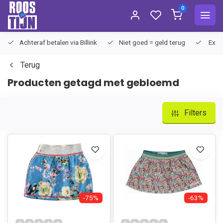
0
Achteraf betalen via Billink
Niet goed = geld terug
Extra
Terug
Producten getagd met gebloemd
Filters
-75%
-63%