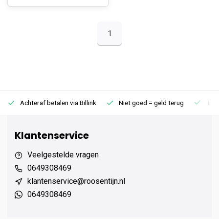
1
Achteraf betalen via Billink
Niet goed = geld terug
Extr
Klantenservice
Veelgestelde vragen
0649308469
klantenservice@roosentijn.nl
0649308469