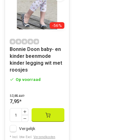
-56%
Bonnie Doon baby- en
kinder beenmode
kinder legging wit met
roosjes
Op voorraad
17,95
AVP
7,95
*
Vergelijk
* Incl. btw Excl.
Verzendkosten