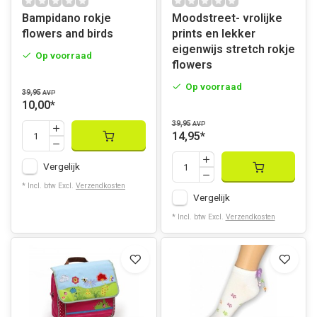
Bampidano rokje
Moodstreet- vrolijke
flowers and birds
prints en lekker
eigenwijs stretch rokje
Op voorraad
flowers
Op voorraad
39,95
AVP
10,00
*
39,95
AVP
14,95
*
Vergelijk
* Incl. btw Excl.
Verzendkosten
Vergelijk
* Incl. btw Excl.
Verzendkosten