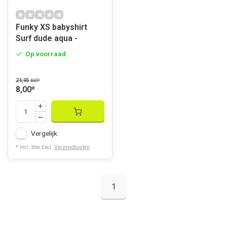
Funky XS babyshirt
Surf dude aqua -
Op voorraad
24,95
AVP
8,00
*
Vergelijk
* Incl. btw Excl.
Verzendkosten
1