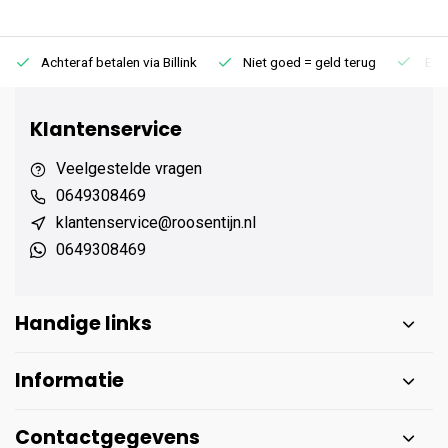
Achteraf betalen via Billink
Niet goed = geld terug
Extr
Klantenservice
Veelgestelde vragen
0649308469
klantenservice@roosentijn.nl
0649308469
Handige links
Informatie
Contactgegevens