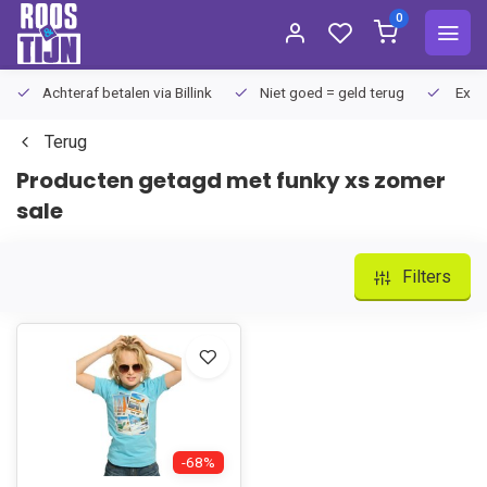
0
Achteraf betalen via Billink
Niet goed = geld terug
Extra
Terug
Producten getagd met funky xs zomer
sale
Filters
-68%