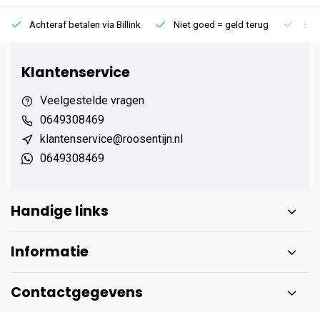
Achteraf betalen via Billink
Niet goed = geld terug
Extr
Klantenservice
Veelgestelde vragen
0649308469
klantenservice@roosentijn.nl
0649308469
Handige links
Informatie
Contactgegevens