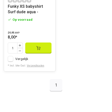
Funky XS babyshirt
Surf dude aqua -
Op voorraad
24,95
AVP
8,00
*
Vergelijk
* Incl. btw Excl.
Verzendkosten
1