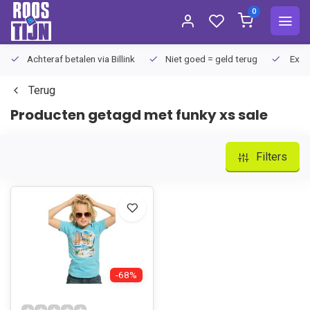
0
Achteraf betalen via Billink
Niet goed = geld terug
Extra
Terug
Producten getagd met funky xs sale
Filters
-68%