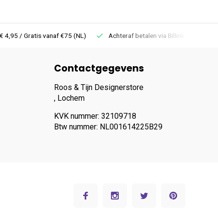
 Gratis vanaf €75 (NL)
Achteraf betalen via Billink
Niet goed =
Contactgegevens
Roos & Tijn Designerstore
, Lochem
KVK nummer: 32109718
Btw nummer: NL001614225B29