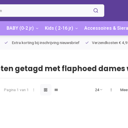
BABY (0-2 jr)
Kids ( 2-16 jr)
Accessoires & Sier
Extra korting bij inschrijving nieuwsbrief
Verzendkosten € 4,95 / G
ten getagd met flaphoed dames 
Pagina 1 van 1
Mee