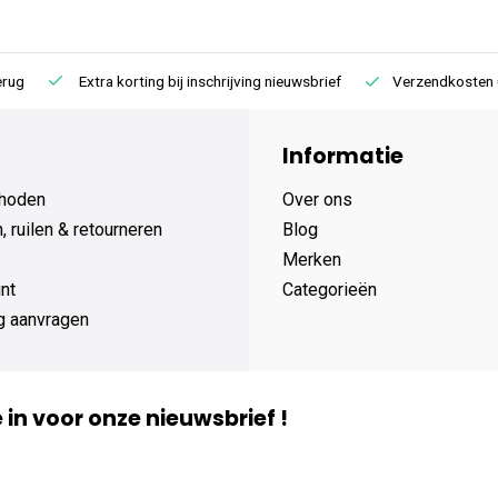
Extra korting bij inschrijving nieuwsbrief
Verzendkosten € 4,95 /
Informatie
hoden
Over ons
 ruilen & retourneren
Blog
Merken
nt
Categorieën
g aanvragen
je in voor onze nieuwsbrief !