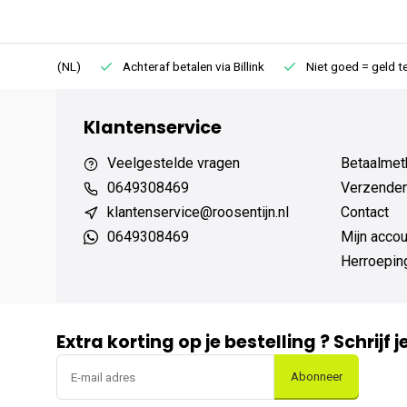
75 (NL)
Achteraf betalen via Billink
Niet goed = geld terug
Klantenservice
Veelgestelde vragen
Betaalmet
0649308469
Verzenden,
klantenservice@roosentijn.nl
Contact
0649308469
Mijn accou
Herroepin
Extra korting op je bestelling ? Schrijf 
Abonneer