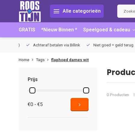
Alle categorieën
GRATIS
*Nieuw Binnen *
Speelgoed & cadeau
75 (NL)
Achteraf betalen via Billink
Niet goed = geld terug
Home
Tags
flaphoed dames wit
Produc
Prijs
0 Producten
€0 - €5