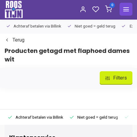
0
Achteraf betalen via Billink
Niet goed = geld terug
Extra
Terug
Producten getagd met flaphoed dames
wit
Filters
Achteraf betalen via Billink
Niet goed = geld terug
Extr