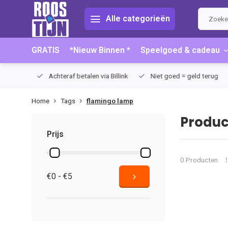
Alle categorieën
GRATIS
*Nieuw Binnen *
Speelgoed & cadeau
75 (NL)
Achteraf betalen via Billink
Niet goed = geld terug
Home
Tags
flamingo lamp
Produc
Prijs
0 Producten
€0 - €5