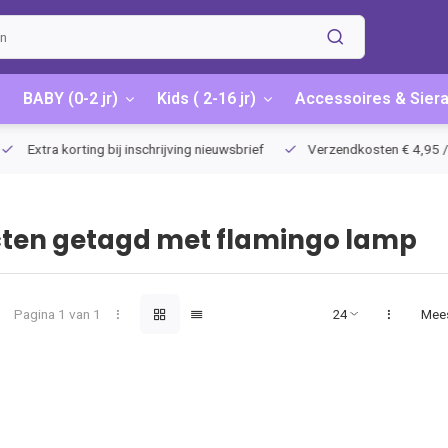
BABY (0-2 jr)
Kids ( 2-16 jr)
Accessoires & Sier
Extra korting bij inschrijving nieuwsbrief
Verzendkosten € 4,95 / G
ten getagd met flamingo lamp
Pagina 1 van 1
Mee