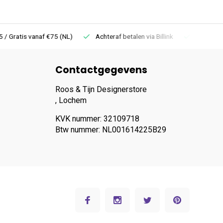
 Gratis vanaf €75 (NL)
Achteraf betalen via Billink
Niet goed =
Contactgegevens
Roos & Tijn Designerstore
, Lochem
KVK nummer: 32109718
Btw nummer: NL001614225B29